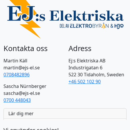
Kontakta oss
Adress
Martin Käll
Ej:s Elektriska AB
martin@ejs-el.se
Industrigatan 6
0708482896
522 30 Tidaholm, Sweden
+46 502 102 90
Sascha Nürnberger
sascha@ejs-el.se
0700 448043
Lär dig mer
AI Tools
7