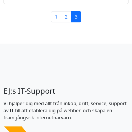
Page navigation
Page
Page
Current Page
1
2
3
EJ:s IT-Support
Vi hjälper dig med allt från inköp, drift, service, support
av IT till att etablera dig på webben och skapa en
framgångsrik internetnärvaro.