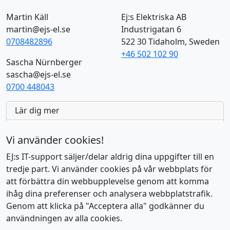
Martin Käll
Ej:s Elektriska AB
martin@ejs-el.se
Industrigatan 6
0708482896
522 30 Tidaholm, Sweden
+46 502 102 90
Sascha Nürnberger
sascha@ejs-el.se
0700 448043
Lär dig mer
AI Tools
7
Vi använder cookies!
Aktuell
23
EJ:s IT-support säljer/delar aldrig dina uppgifter till en
tredje part. Vi använder cookies på vår webbplats för
EU:s Moln & SaaS-produkter
16
att förbättra din webbupplevelse genom att komma
ihåg dina preferenser och analysera webbplatstrafik.
EU:s öppen källkod
8
Genom att klicka på "Acceptera alla" godkänner du
Linux
9
användningen av alla cookies.