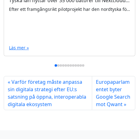
Tyska län flyttar över 35 000 datorer till Nextcloud och LibreOffice
Efter ett framgångsrikt pilotprojekt har den nordtyska förbundsstaten Schleswig-Holstein beslutat att gå från Microsoft Windows och Microsoft Office till Linux […]
Läs mer »
Varför företag måste anpassa
Europaparlam
sin digitala strategi efter EU:s
entet byter
satsning på öppna, interoperabla
Google Search
digitala ekosystem
mot Qwant