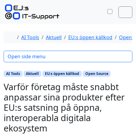
Skip to content
Skip to footer
Toggle 
Men
Home
AI Tools
Aktuell
EU:s öppen källkod
Open S
Open side menu
AI Tools
Aktuell
EU:s öppen källkod
Open Source
Varför företag måste snabbt
anpassar sina produkter efter
EU:s satsning på öppna,
interoperabla digitala
ekosystem