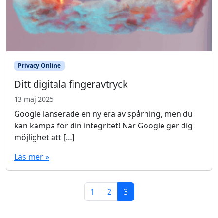
Privacy Online
Ditt digitala fingeravtryck
13 maj 2025
Google lanserade en ny era av spårning, men du
kan kämpa för din integritet! När Google ger dig
möjlighet att […]
Läs mer »
Page navigation
Page
Page
Current Page
1
2
3