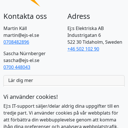
Kontakta oss
Adress
Martin Käll
Ej:s Elektriska AB
martin@ejs-el.se
Industrigatan 6
0708482896
522 30 Tidaholm, Sweden
+46 502 102 90
Sascha Nürnberger
sascha@ejs-el.se
0700 448043
Lär dig mer
AI Tools
7
Vi använder cookies!
Aktuell
23
EJ:s IT-support säljer/delar aldrig dina uppgifter till en
tredje part. Vi använder cookies på vår webbplats för
EU:s Moln & SaaS-produkter
16
att förbättra din webbupplevelse genom att komma
ihåg dina preferenser och analysera webbplatstrafik.
EU:s öppen källkod
8