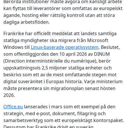
Berörda institutioner måste avgöra om känsligt arbete
kan flyttas till leverantörer som omfattas av europeiskt
ägande, hosting eller rättslig kontroll utan att störa
dagliga arbetsflöden.
Frankrike har officiellt meddelat att landets samtliga
statliga myndigheter ska migrera från Microsoft
Windows till
Linux-baserade operativsystem
. Beslutet,
som offentliggjordes den 10 april 2026 av DINUM
(Direction interministérielle du numérique), berör
uppskattningsvis 2,5 miljoner statliga enheter och
beskrivs som ett av de mest omfattande stegen mot
digital suveränitet i Europas historia. Varje ministerium
måste presentera sin migrationsplan senast hösten
2026.
Office.eu
lanserades i mars som ett exempel på den
strategin, med e‑post, dokument, fillagring och
samarbetsverktyg som ett europeisktägt kontorspaket.
Dessutom har Frankrike drivit en suverän