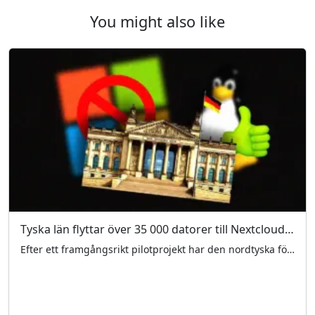
You might also like
Tyska län flyttar över 35 000 datorer till Nextcloud och LibreOffice
Efter ett framgångsrikt pilotprojekt har den nordtyska förbundsstaten Schleswig-Holstein beslutat att gå från Microsoft Windows och Microsoft Office till Linux […]