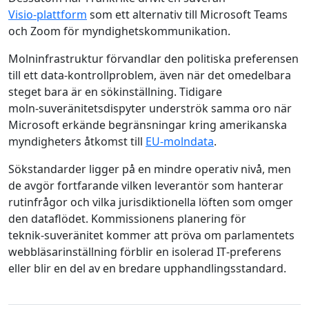
Visio‑plattform
som ett alternativ till Microsoft Teams
och Zoom för myndighetskommunikation.
Molninfrastruktur förvandlar den politiska preferensen
till ett data‑kontrollproblem, även när det omedelbara
steget bara är en sökinställning. Tidigare
moln‑suveränitetsdispyter underströk samma oro när
Microsoft erkände begränsningar kring amerikanska
myndigheters åtkomst till
EU‑molndata
.
Sökstandarder ligger på en mindre operativ nivå, men
de avgör fortfarande vilken leverantör som hanterar
rutinfrågor och vilka jurisdiktionella löften som omger
den dataflödet. Kommissionens planering för
teknik‑suveränitet kommer att pröva om parlamentets
webbläsarinställning förblir en isolerad IT‑preferens
eller blir en del av en bredare upphandlingsstandard.