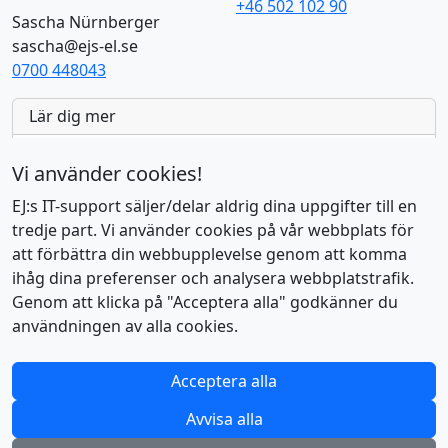
+46 502 102 90
Sascha Nürnberger
sascha@ejs-el.se
0700 448043
Lär dig mer
AI Tools
7
Vi använder cookies!
Aktuell
23
EJ:s IT-support säljer/delar aldrig dina uppgifter till en
tredje part. Vi använder cookies på vår webbplats för
EU:s Moln & SaaS-produkter
16
att förbättra din webbupplevelse genom att komma
ihåg dina preferenser och analysera webbplatstrafik.
EU:s öppen källkod
8
Genom att klicka på "Acceptera alla" godkänner du
Linux
9
användningen av alla cookies.
Open Source
23
Acceptera alla
Privacy Online
17
Avvisa alla
Windows-tips
15