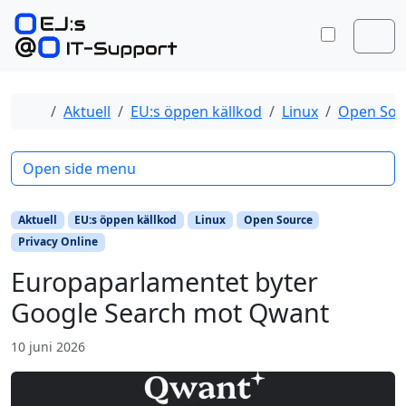
Skip to content
Skip to footer
Toggle 
Men
Home
Aktuell
EU:s öppen källkod
Linux
Open Sou
Open side menu
Aktuell
EU:s öppen källkod
Linux
Open Source
Privacy Online
Europaparlamentet byter
Google Search mot Qwant
10 juni 2026